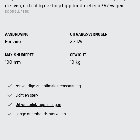
gleuven, of dicht bij de stoep bij gebruik met een KV7-wagen.
DOORSLIJPERS
AANDRIJVING
UITGANGSVERMOGEN
Benzine
3.7
kW
MAX SNIJDIEPTE
GEWICHT
100
mm
10
kg
Eenvoudige en optimale riemspanning
Licht en sterk
Uitzonderlijk lage trillingen
Lange onderhoudsintervallen