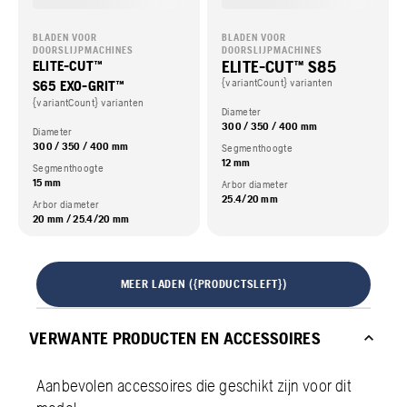
BLADEN VOOR
BLADEN VOOR
DOORSLIJPMACHINES
DOORSLIJPMACHINES
ELITE-CUT™ S85
ELITE-CUT™
{variantCount} varianten
S65 EXO-GRIT™
{variantCount} varianten
Diameter
300 / 350 / 400 mm
Diameter
300 / 350 / 400 mm
Segmenthoogte
12 mm
Segmenthoogte
15 mm
Arbor diameter
25.4/20 mm
Arbor diameter
20 mm / 25.4/20 mm
MEER LADEN ({PRODUCTSLEFT})
VERWANTE PRODUCTEN EN ACCESSOIRES
Aanbevolen accessoires die geschikt zijn voor dit