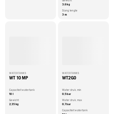
Gewicht
3,6 kg
Slang lengte
3 m
WATERTANKS
WATERTANKS
WT 10 MP
WT2GO
Capaciteit watertank
Water druk, min
10 l
0,5 bar
Gewicht
Water druk, max
2,35 kg
0,7 bar
Capaciteit watertank