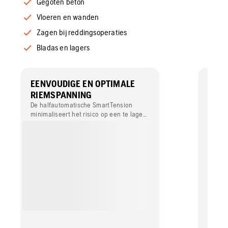
Gegoten beton
Vloeren en wanden
Zagen bij reddingsoperaties
Bladas en lagers
EENVOUDIGE EN OPTIMALE
LICH
RIEMSPANNING
Een li
met ee
De halfautomatische SmartTension
vermog
minimaliseert het risico op een te lage
en te hoge spanning