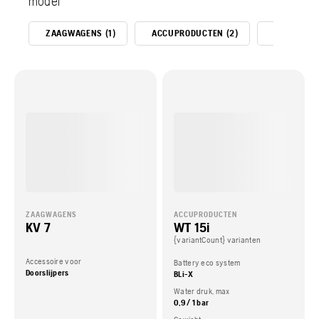
model
ZAAGWAGENS (1)
ACCUPRODUCTEN (2)
WATERTANK
ZAAGWAGENS
ACCUPRODUCTEN
KV 7
WT 15i
{variantCount} varianten
Accessoire voor
Battery eco system
Doorslijpers
BLi-X
Water druk, max
0,9 / 1 bar