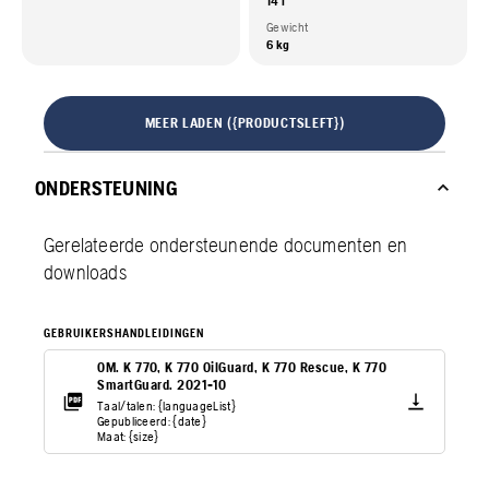
14 l
Gewicht
6 kg
MEER LADEN ({PRODUCTSLEFT})
ONDERSTEUNING
Gerelateerde ondersteunende documenten en
downloads
GEBRUIKERSHANDLEIDINGEN
OM. K 770, K 770 OilGuard, K 770 Rescue, K 770
SmartGuard. 2021-10
Taal/talen: {languageList}
Gepubliceerd: {date}
Maat: {size}