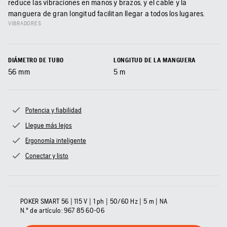
reduce las vibraciones en manos y brazos, y el cable y la
manguera de gran longitud facilitan llegar a todos los lugares.
VIBRADORES
DIÁMETRO DE TUBO
LONGITUD DE LA MANGUERA
56
mm
5
m
Potencia y fiabilidad
Llegue más lejos
Ergonomía inteligente
Conectar y listo
POKER SMART 56 | 115 V | 1 ph | 50/60 Hz | 5 m | NA
N.º de artículo:
967 85 60‑06