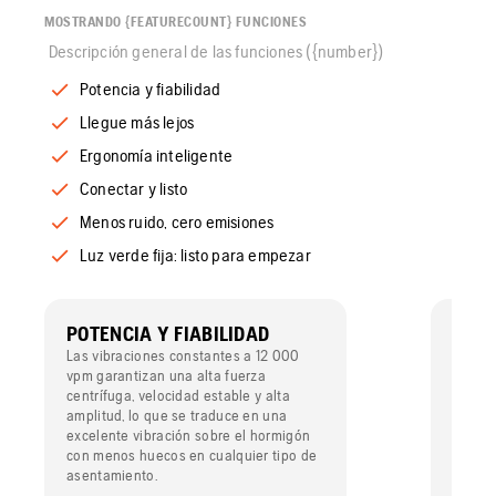
MOSTRANDO {FEATURECOUNT} FUNCIONES
Descripción general de las funciones ({number})
Potencia y fiabilidad
Llegue más lejos
Ergonomía inteligente
Conectar y listo
Menos ruido, cero emisiones
Luz verde fija: listo para empezar
POTENCIA Y FIABILIDAD
LLEG
Las vibraciones constantes a 12 000
Los qu
vpm garantizan una alta fuerza
metros
centrífuga, velocidad estable y alta
de cob
amplitud, lo que se traduce en una
emplaz
excelente vibración sobre el hormigón
con menos huecos en cualquier tipo de
asentamiento.