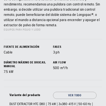
rendimiento, recomendamos una pulidora con control remoto. Sin
embargo, si decide utilizar una pulidora tradicional sin control
remoto, puede beneficiarse del doble sistema de Longopac®, o
utilizar el mando a distancia opcional para encender y apagar el
extractor de polvo de forma remota.
EQUIPOS PARA POLVO Y LODO
FUENTE DE ALIMENTACIÓN
FASES
Cable
3 ph
DIÁMETRO MÁXIMO DE BROCAS,
AIR FLOW
MANUAL
500
m³/h
7.5
kW
Variante del producto
VER TODO
DUST EXTRACTOR HTC D80 | 7.5 kW | 3x380-415 V | 50-60 Hz |