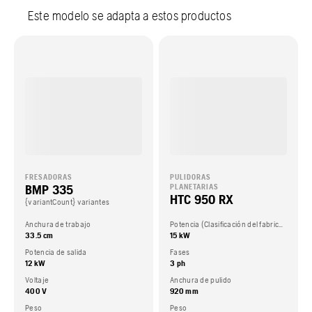
Este modelo se adapta a estos productos
FRESADORAS
PULIDORAS
BMP 335
PLANETARIAS
HTC 950 RX
{variantCount} variantes
Anchura de trabajo
Potencia (Clasificación del fabricante del motor.)
33.5 cm
15 kW
Potencia de salida
Fases
12 kW
3 ph
Voltaje
Anchura de pulido
400 V
920 mm
Peso
Peso