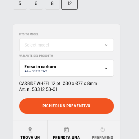
5
6
8
12
FITS TO MODEL
Select model
VARIANTE DEL PRODOTTO
Fresa in carburo
Art nr: 533 12 53‑01
CARBIDE WHEEL 12 pt. Ø30 x Ø77 x 8mm
Art. n.
533 12 53‑01
RICHIEDI UN PREVENTIVO
TROVA UN
PRENOTA UNA
PREPARING