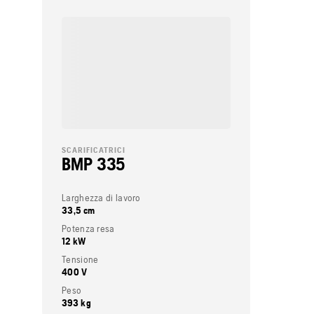
SCARIFICATRICI
BMP 335
Larghezza di lavoro
33,5 cm
Potenza resa
12 kW
Tensione
400 V
Peso
393 kg