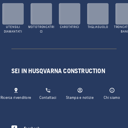
UTENSILI
MOTOTRONCATRI
CAROTATRICI
TAGLIASUOLO
TRONCATR
DIAMANTATI
CI
BAN
SEI IN HUSQVARNA CONSTRUCTION
Ricerca rivenditore
Contattaci
Stampa e notizie
Chi siamo