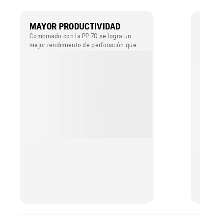
MAYOR PRODUCTIVIDAD
AJUS
RANG
Combinado con la PP 70 se logra un
mejor rendimiento de perforación que
El int
aumenta la productividad.
en 18 
óptima
tamaño