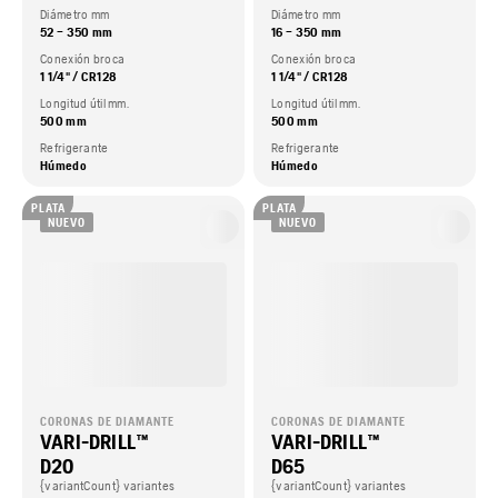
Diámetro mm
Diámetro mm
52 – 350 mm
16 – 350 mm
Conexión broca
Conexión broca
1 1/4" / CR128
1 1/4" / CR128
Longitud útil mm.
Longitud útil mm.
500 mm
500 mm
Refrigerante
Refrigerante
Húmedo
Húmedo
PLATA
PLATA
NUEVO
NUEVO
CORONAS DE DIAMANTE
CORONAS DE DIAMANTE
VARI-DRILL™
VARI-DRILL™
D20
D65
{variantCount} variantes
{variantCount} variantes