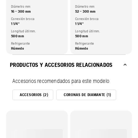
Diámetro mm
Diámetro mm
16 – 300 mm
52 – 300 mm
Conexión broca
Conexión broca
1 1/4"
1 1/4"
Longitud útil mm.
Longitud útil mm.
500 mm
500 mm
Refrigerante
Refrigerante
Húmedo
Húmedo
PRODUCTOS Y ACCESORIOS RELACIONADOS
Accesorios recomendados para este modelo
ACCESORIOS (2)
CORONAS DE DIAMANTE (1)
COLUM