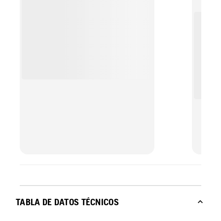
muestr
vertica
posici
TABLA DE DATOS TÉCNICOS