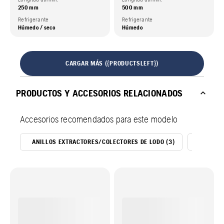
250 mm
500 mm
Refrigerante
Refrigerante
Húmedo / seco
Húmedo
CARGAR MÁS ({PRODUCTSLEFT})
PRODUCTOS Y ACCESORIOS RELACIONADOS
Accesorios recomendados para este modelo
ANILLOS EXTRACTORES/COLECTORES DE LODO (3)
ASPIRAD