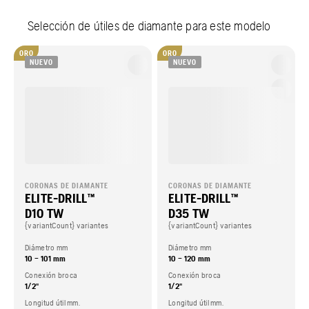
Selección de útiles de diamante para este modelo
ORO
ORO
NUEVO
NUEVO
CORONAS DE DIAMANTE
CORONAS DE DIAMANTE
ELITE-DRILL™
ELITE-DRILL™
D10 TW
D35 TW
{variantCount} variantes
{variantCount} variantes
Diámetro mm
Diámetro mm
10 – 101 mm
10 – 120 mm
Conexión broca
Conexión broca
1/2"
1/2"
Longitud útil mm.
Longitud útil mm.