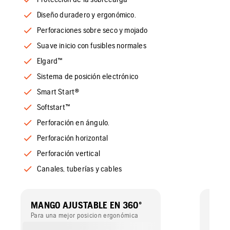
Diseño duradero y ergonómico.
Perforaciones sobre seco y mojado
Suave inicio con fusibles normales
Elgard™
Sistema de posición electrónico
Smart Start®
Softstart™
Perforación en ángulo.
Perforación horizontal
Perforación vertical
Canales, tuberías y cables
MANGO AJUSTABLE EN 360º
SIST
PERF
Para una mejor posicion ergonómica
Un sis