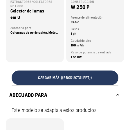
EXTRACTORES/COLECTORES
CONSTRUCCIÓN
W 250 P
DE LODO
Colector de lamas
em U
Fuente de alimentación
Cable
Accesorio para
Fases
Columnas de perforación, Motores de perforación, Motores de perforación con columna
1 ph
Caudal de aire
160 m³/h
Ratio de potencia de entrada
1,55 kW
CARGAR MÁS ({PRODUCTSLEFT})
ADECUADO PARA
Este modelo se adapta a estos productos