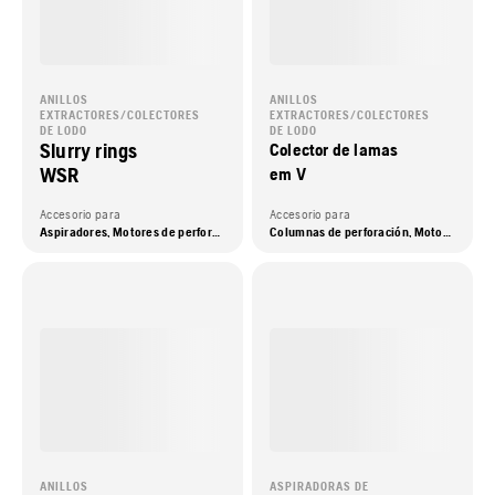
ANILLOS
ANILLOS
EXTRACTORES/COLECTORES
EXTRACTORES/COLECTORES
DE LODO
DE LODO
Slurry rings
Colector de lamas
WSR
em V
Accesorio para
Accesorio para
Aspiradores, Motores de perforación
Columnas de perforación, Motores de perforación, Motores de perforación con columna
ANILLOS
ASPIRADORAS DE