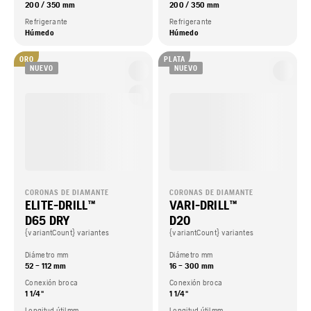
200 / 350 mm
200 / 350 mm
Refrigerante
Refrigerante
Húmedo
Húmedo
ORO
PLATA
NUEVO
NUEVO
CORONAS DE DIAMANTE
CORONAS DE DIAMANTE
ELITE-DRILL™
VARI-DRILL™
D65 DRY
D20
{variantCount} variantes
{variantCount} variantes
Diámetro mm
Diámetro mm
52 – 112 mm
16 – 300 mm
Conexión broca
Conexión broca
1 1/4"
1 1/4"
Longitud útil mm.
Longitud útil mm.