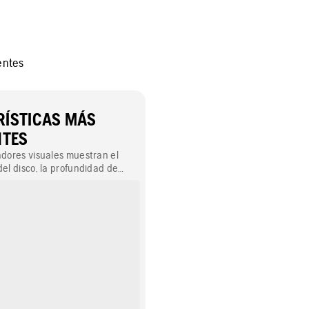
entes
ÍSTICAS MÁS
NTES
adores visuales muestran el
del disco, la profundidad de
ste del disco. Además, un
da útil señala el momento en
biar el disco. Una flecha
 de giro del disco y se utiliza
 corresponde con la