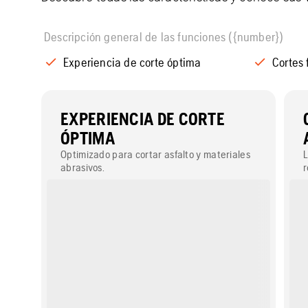
Descripción general de las funciones ({number})
Experiencia de corte óptima
Cortes 
EXPERIENCIA DE CORTE
ÓPTIMA
Optimizado para cortar asfalto y materiales
L
abrasivos.
r
y
l