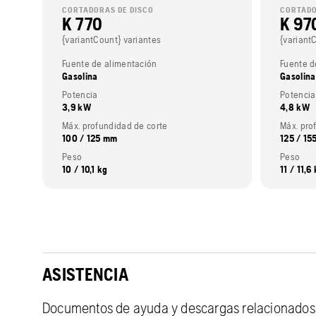
CORTADORAS DE DISCO
CORTADO
K 770
K 97
{variantCount} variantes
{variant
Fuente de alimentación
Fuente d
Gasolina
Gasolina
Potencia
Potencia
3,9 kW
4,8 kW
Máx. profundidad de corte
Máx. pr
100 / 125 mm
125 / 1
Peso
Peso
10 / 10,1 kg
11 / 11,6
ASISTENCIA
Documentos de ayuda y descargas relacionados