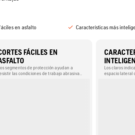
fáciles en asfalto
Características más intelig
CORTES FÁCILES EN
CARACTER
ASFALTO
INTELIGE
os segmentos de protección ayudan a
Los claros indic
esistir las condiciones de trabajo abrasivas
espacio lateral 
 prolongan la vida útil del disco, incluso en
corte y el desga
as condiciones más duras.
indicador de vi
que se debe cam
indica el sentido
un color que se
aplicación.