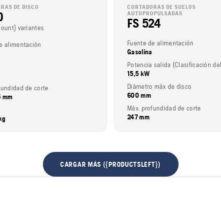
RAS DE DISCO
CORTADORAS DE SUELOS
0
AUTOPROPULSADAS
FS 524
Count} variantes
Fuente de alimentación
e alimentación
Gasolina
15,5 kW
Diámetro máx de disco
ofundidad de corte
600 mm
55 mm
Máx. profundidad de corte
247 mm
 kg
CARGAR MÁS ({PRODUCTSLEFT})