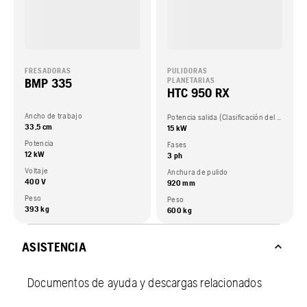
FRESADORAS
PULIDORAS
BMP 335
PLANETARIAS
HTC 950 RX
Ancho de trabajo
Potencia salida (Clasificación del fabricante del motor.)
33,5 cm
15 kW
Potencia
Fases
12 kW
3 ph
Voltaje
Anchura de pulido
400 V
920 mm
Peso
Peso
393 kg
600 kg
ASISTENCIA
Documentos de ayuda y descargas relacionados