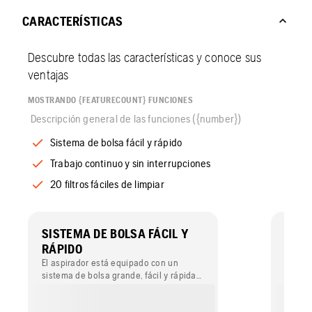
CARACTERÍSTICAS
Descubre todas las características y conoce sus
ventajas
MOSTRANDO {FEATURECOUNT} FUNCIONES
Descripción general de las funciones ({number})
Sistema de bolsa fácil y rápido
Trabajo continuo y sin interrupciones
20 filtros fáciles de limpiar
SISTEMA DE BOLSA FÁCIL Y
TRAB
RÁPIDO
INTE
El aspirador está equipado con un
El asp
sistema de bolsa grande, fácil y rápida
girato
de sustituir.
recogi
funcio