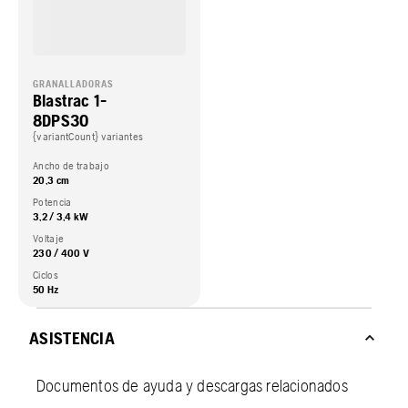
GRANALLADORAS
Blastrac 1-
8DPS30
{variantCount} variantes
Ancho de trabajo
20,3 cm
Potencia
3,2 / 3,4 kW
Voltaje
230 / 400 V
Ciclos
50 Hz
ASISTENCIA
Documentos de ayuda y descargas relacionados