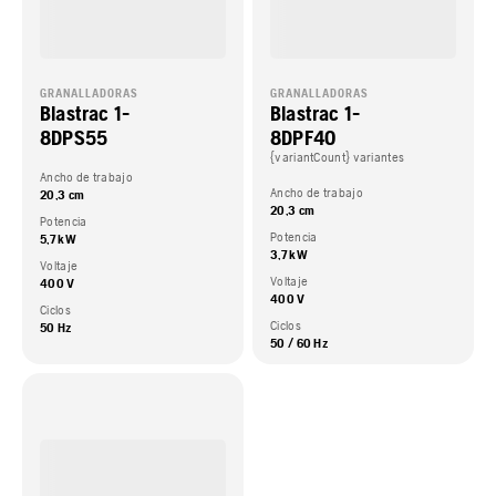
GRANALLADORAS
GRANALLADORAS
Blastrac 1-
Blastrac 1-
8DPS55
8DPF40
{variantCount} variantes
Ancho de trabajo
Ancho de trabajo
20,3 cm
20,3 cm
Potencia
Potencia
5,7 kW
3,7 kW
Voltaje
Voltaje
400 V
400 V
Ciclos
Ciclos
50 Hz
50 / 60 Hz