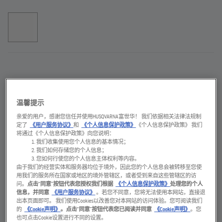
硬质合金刀具
温馨提示
产品说明
亲爱的用户，感谢您信任并使用HUSQVARNA富世华！ 我们依据相关法律法规制
定了
《用户服务协议》
和
《个人信息保护政策》
《个人信息保护政策》 我们
高性能硬质合金刀头，用于改变混凝土和沥青的表面结
将通过《个人信息保护政策》向您说明：
我们收集使用您个人信息的基本情况；
构。此硬质合金轮用于将混凝土、石头和沥青粗糙化，以
我们如何存储您的个人信息；
及清除旧的涂层、树脂、砂浆层、瓷砖或其他硬质材料。
您如何行使您的个人信息主体权利等内容。
附件
由于我们的经营实体和服务器均位于境外，因此您的个人信息会被转移至您使
用我们的服务所在国家或地区的境外管辖区，或者受到来自这些管辖区的访
问。
点击“同意”按钮代表您授权我们根据
《个人信息保护政策》
处理您的个人
信息，并同意
《用户服务协议》
。若您不同意，您将无法使用本网站，直接退
附件，适用于
刃数
出本页面即可。 我们使用Cookies以改善您对本网站的访问体验。您可阅读我们
的
《Cookie声明》
。点击“同意”按钮代表您已阅读并同意
《Cookie声明》
。您
地面铣刨机
12
也可点击Cookie设置进行不同的设置。