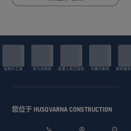
金刚石工具
动力切割机
混凝土岩芯钻机
马路切割机
瓷砖锯和
您位于 HUSQVARNA CONSTRUCTION