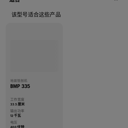
该型号适合这些产品
地面铣刨机
BMP 335
工作宽度
33.5 厘米
输出功率
12 千瓦
电压
400 伏特