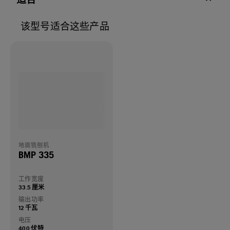
该型号适合这些产品
地面铣刨机
BMP 335
工作宽度
33.5 厘米
输出功率
12 千瓦
电压
400 伏特