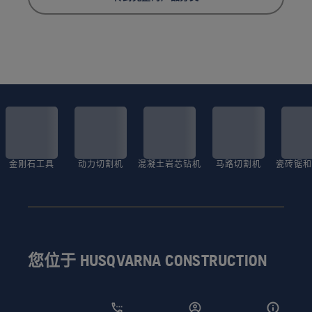
金刚石工具
动力切割机
混凝土岩芯钻机
马路切割机
瓷砖锯和
您位于 HUSQVARNA CONSTRUCTION