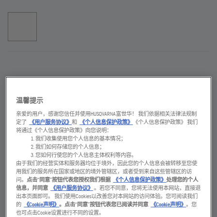
硬质合金刀具
温馨提示
产品说明
亲爱的用户，感谢您信任并使用HUSQVARNA富世华！ 我们依据相关法律法规制
定了
《用户服务协议》
和
《个人信息保护政策》
《个人信息保护政策》 我们
高性能硬质合金刀头，用于改变混凝土和沥青的表面结
将通过《个人信息保护政策》向您说明：
我们收集使用您个人信息的基本情况；
构。此硬质合金轮用于将混凝土、石头和沥青粗糙化，以
我们如何存储您的个人信息；
及清除旧的涂层、树脂、砂浆层、瓷砖或其他硬质材料。
您如何行使您的个人信息主体权利等内容。
附件
由于我们的经营实体和服务器均位于境外，因此您的个人信息会被转移至您使
用我们的服务所在国家或地区的境外管辖区，或者受到来自这些管辖区的访
问。
点击“同意”按钮代表您授权我们根据
《个人信息保护政策》
处理您的个人
信息，并同意
《用户服务协议》
。若您不同意，您将无法使用本网站，直接退
附件，适用于
刃数
出本页面即可。 我们使用Cookies以改善您对本网站的访问体验。您可阅读我们
的
《Cookie声明》
。点击“同意”按钮代表您已阅读并同意
《Cookie声明》
。您
地面铣刨机
12
也可点击Cookie设置进行不同的设置。