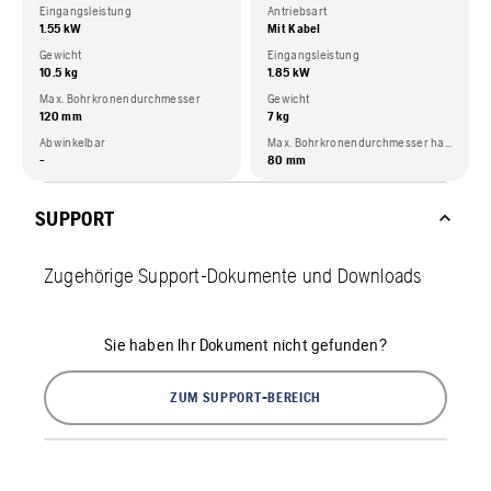
Eingangsleistung
Antriebsart
1.55 kW
Mit Kabel
Gewicht
Eingangsleistung
10.5 kg
1.85 kW
Max. Bohrkronendurchmesser
Gewicht
120 mm
7 kg
Abwinkelbar
Max. Bohrkronendurchmesser handgeführt
-
80 mm
SUPPORT
Zugehörige Support-Dokumente und Downloads
Sie haben Ihr Dokument nicht gefunden?
ZUM SUPPORT-BEREICH