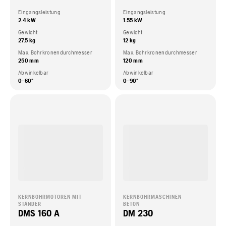
Eingangsleistung
Eingangsleistung
2.4 kW
1.55 kW
Gewicht
Gewicht
27.5 kg
12 kg
Max. Bohrkronendurchmesser
Max. Bohrkronendurchmesser
250 mm
120 mm
Abwinkelbar
Abwinkelbar
0-60º
0-90º
KERNBOHRMOTOREN MIT
KERNBOHRMASCHINEN
STÄNDER
BETON
DMS 160 A
DM 230