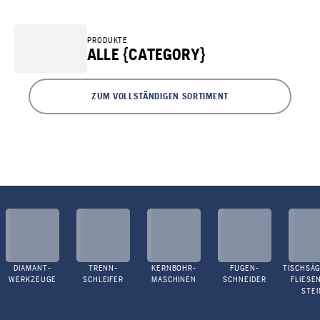
PRODUKTE
ALLE {CATEGORY}
ZUM VOLLSTÄNDIGEN SORTIMENT
DIAMANT-
TRENN-
KERNBOHR-
FUGEN-
TISCHSÄG
WERKZEUGE
SCHLEIFER
MASCHINEN
SCHNEIDER
FLIESE
STEI