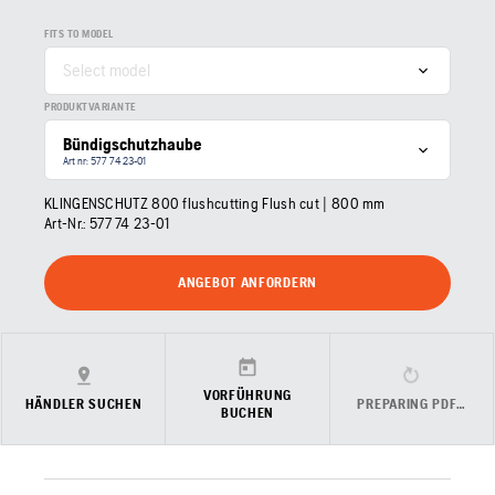
FITS TO MODEL
Select model
PRODUKTVARIANTE
Bündigschutzhaube
Art nr: 577 74 23‑01
KLINGENSCHUTZ 800 flushcutting Flush cut | 800 mm
Art-Nr.:
577 74 23‑01
ANGEBOT ANFORDERN
VORFÜHRUNG
HÄNDLER SUCHEN
PREPARING PDF…
BUCHEN