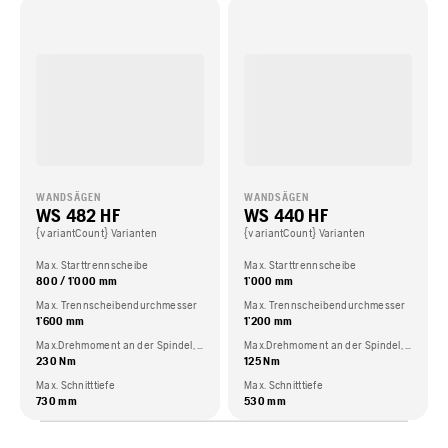
WANDSÄGEN
WANDSÄGEN
WS 482 HF
WS 440 HF
{variantCount} Varianten
{variantCount} Varianten
Max. Starttrennscheibe
Max. Starttrennscheibe
800 / 1’000 mm
1’000 mm
Max. Trennscheibendurchmesser
Max. Trennscheibendurchmesser
1’600 mm
1’200 mm
Max.Drehmoment an der Spindel, Nm
Max.Drehmoment an der Spindel, Nm
230 Nm
125 Nm
Max. Schnitttiefe
Max. Schnitttiefe
730 mm
530 mm