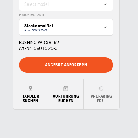
Select model
PRODUKTVARIANTE
Stockermeißel
Art nr: 590 15 25‑01
BUSHING PAD SB 152
Art-Nr.:
590 15 25‑01
ANGEBOT ANFORDERN
HÄNDLER
VORFÜHRUNG
PREPARING
SUCHEN
BUCHEN
PDF…