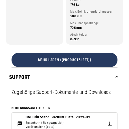
Gewicht
17.6 kg
Max. Bohrkronendurchmesser
500 mm
Max. Transportlänge
706 mm
Abwinkelbar
0-90º
MEHR LADEN ({PRODUCTSLEFT})
SUPPORT
Zugehörige Support-Dokumente und Downloads
BEDIENUNGSANLEITUNGEN
OM. Drill Stand, Vacuum Plate. 2023-03
Sprache(n): {languageList}
Veröffentlicht: {date}