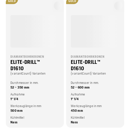
GOLD
GOLD
DIAMANTBOHRKRONEN
DIAMANTBOHRKRONEN
ELITE-DRILL™
ELITE-DRILL™
D1610
D1610
{variantCount} Varianten
{variantCount} Varianten
Durchmesser in mm.
Durchmesser in mm.
52 – 350 mm
52 – 600 mm
Aufnahme
Aufnahme
1" 1/4
1" 1/4
Werkzeuglänge in mm
Werkzeuglänge in mm
500 mm
450 mm
Kühlmittel
Kühlmittel
Nass
Nass