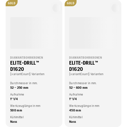
GOLD
GOLD
DIAMANTBOHRKRONEN
DIAMANTBOHRKRONEN
ELITE-DRILL™
ELITE-DRILL™
D1620
D1620
{variantCount} Varianten
{variantCount} Varianten
Durchmesser in mm.
Durchmesser in mm.
52 – 250 mm
52 – 600 mm
Aufnahme
Aufnahme
1" 1/4
1" 1/4
Werkzeuglänge in mm
Werkzeuglänge in mm
500 mm
450 mm
Kühlmittel
Kühlmittel
Nass
Nass