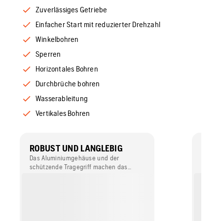
Zuverlässiges Getriebe
Einfacher Start mit reduzierter Drehzahl
Winkelbohren
Sperren
Horizontales Bohren
Durchbrüche bohren
Wasserableitung
Vertikales Bohren
ROBUST UND LANGLEBIG
ERG
Das Aluminiumgehäuse und der
Mit Tr
schützende Tragegriff machen das
und b
Gerät robust.