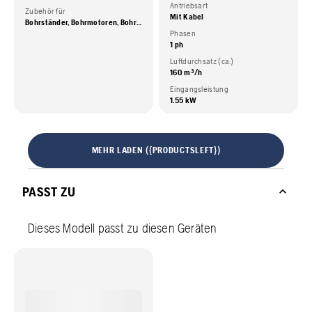
Antriebsart
Zubehör für
Mit Kabel
Bohrständer, Bohrmotoren, Bohrmotoren mit Ständer
Phasen
1 ph
Luftdurchsatz (ca.)
160 m³/h
Eingangsleistung
1.55 kW
MEHR LADEN ({PRODUCTSLEFT})
PASST ZU
Dieses Modell passt zu diesen Geräten