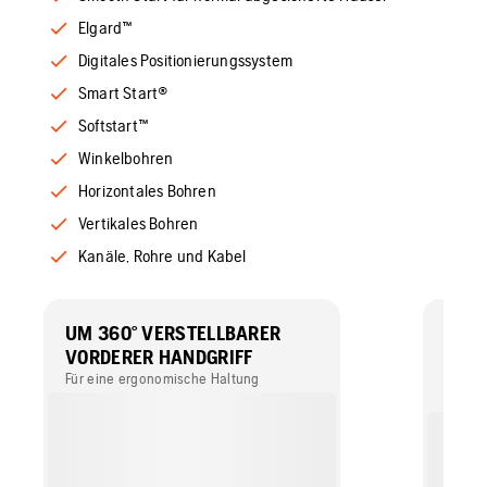
Elgard™
Digitales Positionierungssystem
Smart Start®
Softstart™
Winkelbohren
Horizontales Bohren
Vertikales Bohren
Kanäle, Rohre und Kabel
UM 360° VERSTELLBARER
DIGI
VORDERER HANDGRIFF
POS
Für eine ergonomische Haltung
Ein el
Positi
Bedien
horizo
gewüns