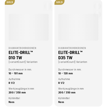
GOLD
GOLD
DIAMANTBOHRKRONEN
DIAMANTBOHRKRONEN
ELITE-DRILL™
ELITE-DRILL™
D10 TW
D35 TW
{variantCount} Varianten
{variantCount} Varianten
Durchmesser in mm.
Durchmesser in mm.
10 – 101 mm
10 – 120 mm
Aufnahme
Aufnahme
R 1/2
R 1/2
Werkzeuglänge in mm
Werkzeuglänge in mm
200 / 350 mm
200 / 350 mm
Kühlmittel
Kühlmittel
Nass
Nass