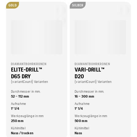
GOLD
SILBER
DIAMANTBOHRKRONEN
DIAMANTBOHRKRONEN
ELITE-DRILL™
VARI-DRILL™
D65 DRY
D20
{variantCount} Varianten
{variantCount} Varianten
Durchmesser in mm.
Durchmesser in mm.
52 – 112 mm
16 – 300 mm
Aufnahme
Aufnahme
1" 1/4
1" 1/4
Werkzeuglänge in mm
Werkzeuglänge in mm
250 mm
500 mm
Kühlmittel
Kühlmittel
Nass / trocken
Nass