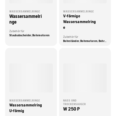
WASSERSAMMELRINGE
WASSERSAMMELRINGE
Wassersammelri
V-förmige
nge
Wassersammelring
e
Zubehör für
Staubabscheider, Bohrmotoren
Zubehör für
Bohrständer, Bohrmotoren, Bohrmotoren mit Ständer
WASSERSAMMELRINGE
NASS UND
Wassersammelring
TROCKENSAUGER
W 250 P
U-förmig