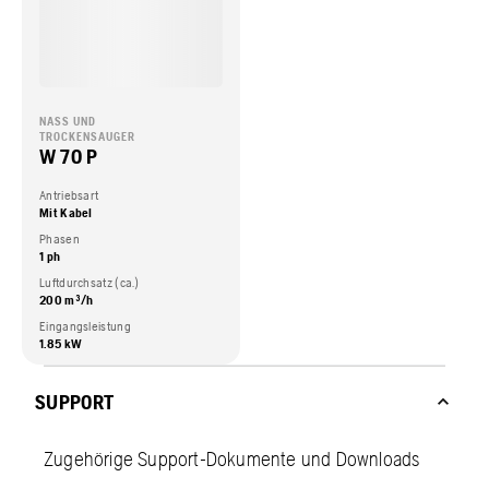
NASS UND
TROCKENSAUGER
W 70 P
Antriebsart
Mit Kabel
Phasen
1 ph
Luftdurchsatz (ca.)
200 m³/h
Eingangsleistung
1.85 kW
SUPPORT
Zugehörige Support-Dokumente und Downloads