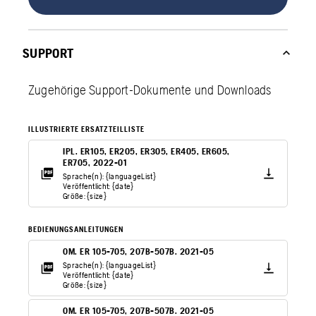
SUPPORT
Zugehörige Support-Dokumente und Downloads
ILLUSTRIERTE ERSATZTEILLISTE
IPL. ER105, ER205, ER305, ER405, ER605,
ER705, 2022-01
Sprache(n): {languageList}
Veröffentlicht: {date}
Größe: {size}
BEDIENUNGSANLEITUNGEN
OM. ER 105-705, 207B-507B. 2021-05
Sprache(n): {languageList}
Veröffentlicht: {date}
Größe: {size}
OM. ER 105-705, 207B-507B. 2021-05