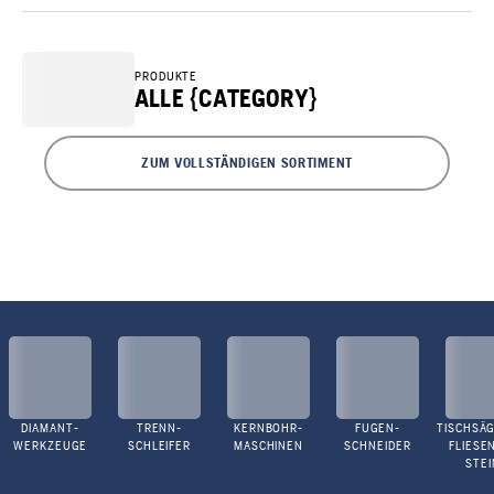
PRODUKTE
ALLE {CATEGORY}
ZUM VOLLSTÄNDIGEN SORTIMENT
DIAMANT-
TRENN-
KERNBOHR-
FUGEN-
TISCHSÄG
WERKZEUGE
SCHLEIFER
MASCHINEN
SCHNEIDER
FLIESE
STEI