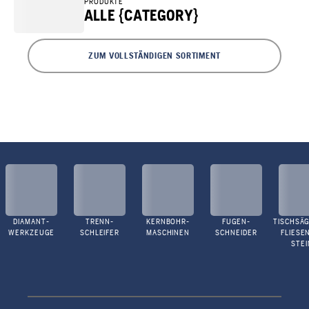
PRODUKTE
ALLE {CATEGORY}
ZUM VOLLSTÄNDIGEN SORTIMENT
DIAMANT-
TRENN-
KERNBOHR-
FUGEN-
TISCHSÄG
WERKZEUGE
SCHLEIFER
MASCHINEN
SCHNEIDER
FLIESE
STEI