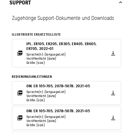
SUPPORT
Zugehörige Support-Dokumente und Downloads
ILLUSTRIERTE ERSATZTEILLISTE
IPL. ER105, ER205, ER305, ER405, ER605,
ER705, 2022-01
Sprache(n): {languageList}
Veröffentlicht: {date}
Größe: {size}
BEDIENUNGSANLEITUNGEN
OM. ER 105-705, 207B-507B. 2021-05
Sprache(n): {languageList}
Veröffentlicht: {date}
Größe: {size}
OM. ER 105-705, 207B-507B. 2021-05
Sprache(n): {languageList}
Veröffentlicht: {date}
Größe: {size}