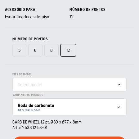
ACESSÓRIO PARA
NÚMERO DE PONTOS
Escarificadoras de piso
12
NÚMERO DE PONTOS
5
6
8
12
FITS TO MODEL
Select model
VARIANTE DO PRODUTO
Roda de carboneto
Art nr: 533 12 53‑01
CARBIDE WHEEL 12 pt. Ø30 x Ø77 x 8mm
Art. nº:
533 12 53‑01