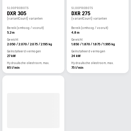
SLOOPROBOTS
SLOOPROBOTS
DXR 305
DXR 275
{variantCount} varianten
{variantCount} varianten
Bereik (omhoog / vooruit)
Bereik (omhoog / vooruit)
5,2 m
4,8 m
Gewicht
Gewicht
2.050 / 2.070 / 2.075 / 2.195 kg
1.850 / 1.870 / 1.875 / 1.995 kg
Geïnstalleerd vermogen
Geïnstalleerd vermogen
27 kW
24 kW
Hydraulische oliestroom, max.
Hydraulische oliestroom, max.
85 l/min
75 l/min