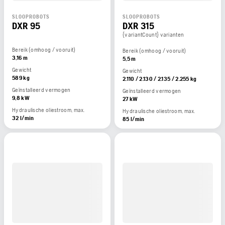
SLOOPROBOTS
SLOOPROBOTS
DXR 95
DXR 315
{variantCount} varianten
Bereik (omhoog / vooruit)
Bereik (omhoog / vooruit)
3,16 m
5,5 m
Gewicht
Gewicht
589 kg
2.110 / 2.130 / 2.135 / 2.255 kg
Geïnstalleerd vermogen
Geïnstalleerd vermogen
9,8 kW
27 kW
Hydraulische oliestroom, max.
Hydraulische oliestroom, max.
32 l/min
85 l/min