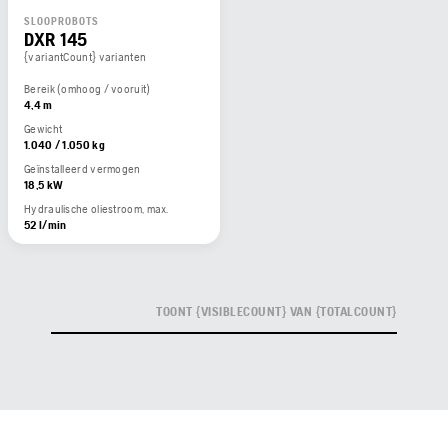
SLOOPROBOTS
DXR 145
{variantCount} varianten
Bereik (omhoog / vooruit)
4,4 m
Gewicht
1.040 / 1.050 kg
Geïnstalleerd vermogen
18,5 kW
Hydraulische oliestroom, max.
52 l/min
TOONT {VISIBLECOUNT} VAN {TOTALCOUNT}