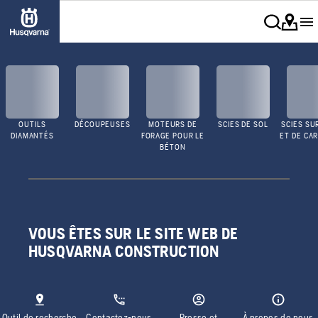
OUTILS
DÉCOUPEUSES
MOTEURS DE
SCIES DE SOL
SCIES SU
DIAMANTÉS
FORAGE POUR LE
ET DE CA
BÉTON
VOUS ÊTES SUR LE SITE WEB DE
HUSQVARNA CONSTRUCTION
Outil de recherche
Contactez-nous
Presse et
À propos de nous