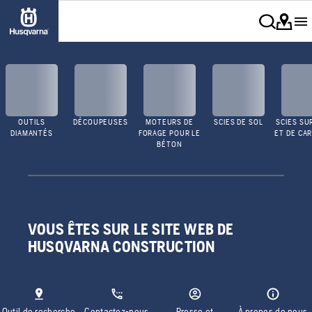
OUTILS
DÉCOUPEUSES
MOTEURS DE
SCIES DE SOL
SCIES SU
DIAMANTÉS
FORAGE POUR LE
ET DE CA
BÉTON
VOUS ÊTES SUR LE SITE WEB DE
HUSQVARNA CONSTRUCTION
Outil de recherche
Contactez-nous
Presse et
À propos de nous