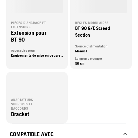
PIÈCES D'ANCRAGE ET
RÈGLES MODULAIRES
EXTENSIONS
BT 90 G/E Screed
Extension pour
Section
BT 90
Source d’alimentation
Accessoire pour
Manuel
Equipements de mise en oeuvre du béton
Largeur de coupe
50 cm
ADAPTATEURS,
SUPPORTS ET
RACCORDS
Bracket
COMPATIBLE AVEC