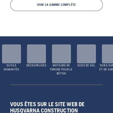
VOIR LA GAMME COMPLÈTE
OUTILS
DÉCOUPEUSES
MOTEURS DE
SCIES DE SOL
SCIES SU
DIAMANTÉS
FORAGE POUR LE
ET DE CA
BÉTON
VOUS ÊTES SUR LE SITE WEB DE
HUSQVARNA CONSTRUCTION