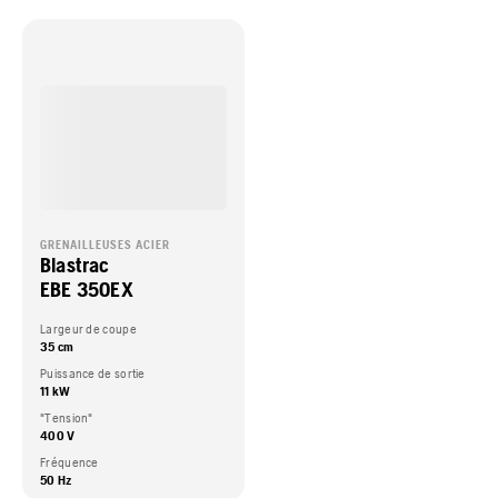
GRENAILLEUSES ACIER
Blastrac
EBE 350EX
Largeur de coupe
35 cm
Puissance de sortie
11 kW
"Tension"
400 V
Fréquence
50 Hz