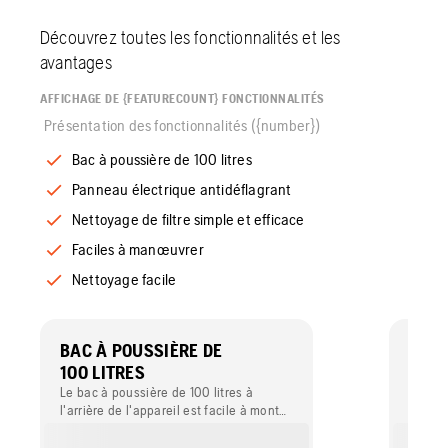
Découvrez toutes les fonctionnalités et les
avantages
AFFICHAGE DE {FEATURECOUNT} FONCTIONNALITÉS
Présentation des fonctionnalités ({number})
Bac à poussière de 100 litres
Panneau électrique antidéflagrant
Nettoyage de filtre simple et efficace
Faciles à manœuvrer
Nettoyage facile
BAC À POUSSIÈRE DE
PANN
100 LITRES
ANT
Le bac à poussière de 100 litres à
L'aspi
l'arrière de l'appareil est facile à monter
électri
et à manipuler.
IIB+H2
électr