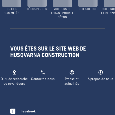
OUTILS
DÉCOUPEUSES
MOTEURS DE
SCIES DE SOL
SCIES SU
DIAMANTÉS
FORAGE POUR LE
ET DE CA
BÉTON
VOUS ÊTES SUR LE SITE WEB DE
HUSQVARNA CONSTRUCTION
Outil de recherche
Contactez-nous
Presse et
À propos de nous
de revendeurs
actualités
Facebook