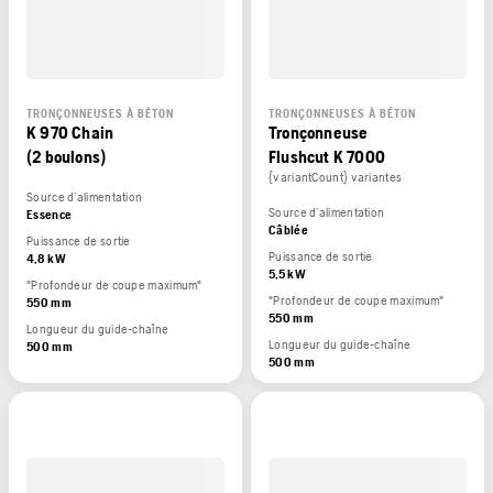
TRONÇONNEUSES À BÉTON
TRONÇONNEUSES À BÉTON
K 970 Chain
Tronçonneuse
(2 boulons)
Flushcut K 7000
{variantCount} variantes
Source d’alimentation
Source d’alimentation
Essence
Câblée
Puissance de sortie
Puissance de sortie
4,8 kW
5,5 kW
"Profondeur de coupe maximum"
"Profondeur de coupe maximum"
550 mm
550 mm
Longueur du guide-chaîne
Longueur du guide-chaîne
500 mm
500 mm