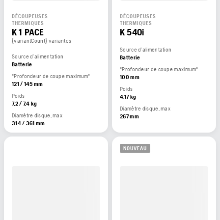
DÉCOUPEUSES
DÉCOUPEUSES
THERMIQUES
THERMIQUES
K 1 PACE
K 540i
{variantCount} variantes
Source d’alimentation
Source d’alimentation
Batterie
Batterie
"Profondeur de coupe maximum"
"Profondeur de coupe maximum"
100 mm
121 / 145 mm
Poids
Poids
4,17 kg
7,2 / 7,4 kg
Diamètre disque, max
Diamètre disque, max
267 mm
314 / 361 mm
NOUVEAU