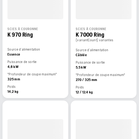
SCIES À COURONNE
SCIES À COURONNE
K 970 Ring
K 7000 Ring
{variantCount} variantes
Source d’alimentation
Source d’alimentation
Essence
Câblée
Puissance de sortie
Puissance de sortie
4,8 kW
5,5 kW
"Profondeur de coupe maximum"
"Profondeur de coupe maximum"
325 mm
270 / 325 mm
Poids
Poids
14,2 kg
12 / 12,4 kg