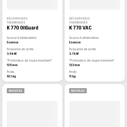
DÉCOUPEUSES
DÉCOUPEUSES
THERMIQUES
THERMIQUES
K 770 OilGuard
K 770 VAC
Source d’alimentation
Source d’alimentation
Essence
Essence
Puissance de sortie
Puissance de sortie
3,9 kW
3,7 kW
"Profondeur de coupe maximum"
"Profondeur de coupe maximum"
125 mm
122 mm
Poids
Poids
10,1 kg
11 kg
NOUVEAU
NOUVEAU