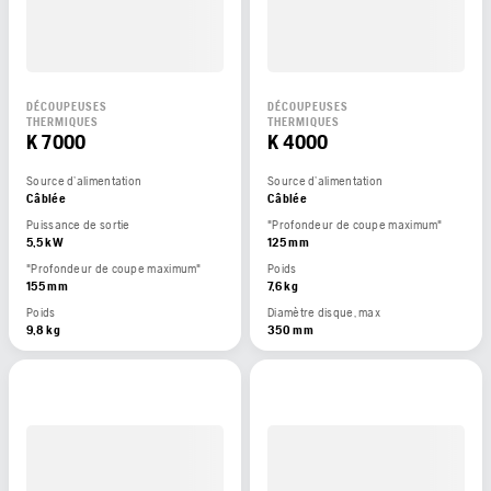
DÉCOUPEUSES
DÉCOUPEUSES
THERMIQUES
THERMIQUES
K 7000
K 4000
Source d’alimentation
Source d’alimentation
Câblée
Câblée
Puissance de sortie
"Profondeur de coupe maximum"
5,5 kW
125 mm
"Profondeur de coupe maximum"
Poids
155 mm
7,6 kg
Poids
Diamètre disque, max
9,8 kg
350 mm