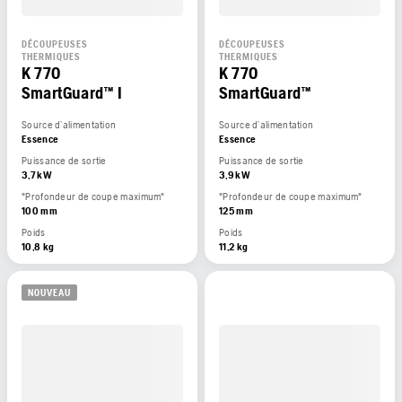
DÉCOUPEUSES
DÉCOUPEUSES
THERMIQUES
THERMIQUES
K 770
K 770
SmartGuard™ I
SmartGuard™
Source d’alimentation
Source d’alimentation
Essence
Essence
Puissance de sortie
Puissance de sortie
3,7 kW
3,9 kW
"Profondeur de coupe maximum"
"Profondeur de coupe maximum"
100 mm
125 mm
Poids
Poids
10,8 kg
11,2 kg
NOUVEAU