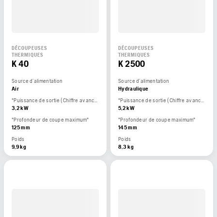
DÉCOUPEUSES
DÉCOUPEUSES
THERMIQUES
THERMIQUES
K 40
K 2500
Source d’alimentation
Source d’alimentation
Air
Hydraulique
"Puissance de sortie (Chiffre avancé par le constructeur du moteur.)"
"Puissance de sortie (Chiffre avancé par le constructeur du moteur.)"
3,2 kW
5,2 kW
"Profondeur de coupe maximum"
"Profondeur de coupe maximum"
125 mm
145 mm
Poids
Poids
9,9 kg
8,3 kg