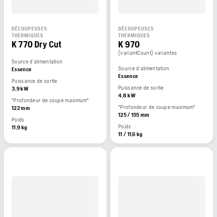
DÉCOUPEUSES
DÉCOUPEUSES
THERMIQUES
THERMIQUES
K 770 Dry Cut
K 970
{variantCount} variantes
Source d’alimentation
Source d’alimentation
Essence
Essence
Puissance de sortie
Puissance de sortie
3,9 kW
4,8 kW
"Profondeur de coupe maximum"
"Profondeur de coupe maximum"
122 mm
125 / 155 mm
Poids
Poids
11,9 kg
11 / 11,6 kg