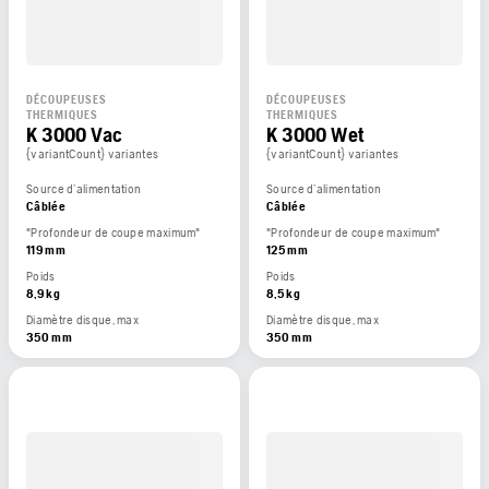
DÉCOUPEUSES
DÉCOUPEUSES
THERMIQUES
THERMIQUES
K 3000 Vac
K 3000 Wet
{variantCount} variantes
{variantCount} variantes
Source d’alimentation
Source d’alimentation
Câblée
Câblée
"Profondeur de coupe maximum"
"Profondeur de coupe maximum"
119 mm
125 mm
Poids
Poids
8,9 kg
8,5 kg
Diamètre disque, max
Diamètre disque, max
350 mm
350 mm