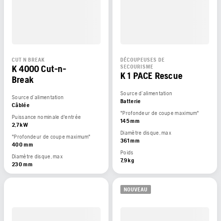
CUT N BREAK
DÉCOUPEUSES DE
K 4000 Cut-n-
SECOURISME
K 1 PACE Rescue
Break
Source d’alimentation
Source d’alimentation
Batterie
Câblée
"Profondeur de coupe maximum"
Puissance nominale d'entrée
145 mm
2,7 kW
Diamètre disque, max
"Profondeur de coupe maximum"
361 mm
400 mm
Poids
Diamètre disque, max
7,9 kg
230 mm
NOUVEAU