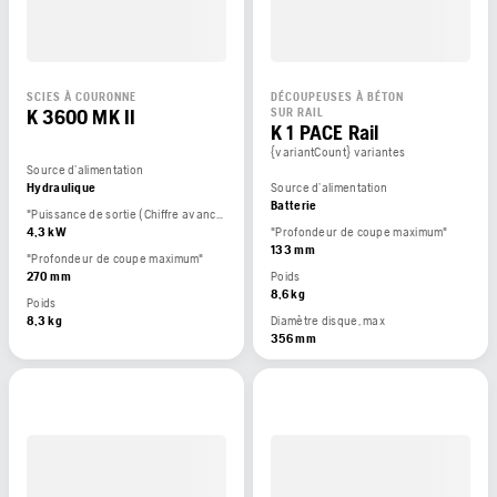
SCIES À COURONNE
DÉCOUPEUSES À BÉTON
K 3600 MK II
SUR RAIL
K 1 PACE Rail
{variantCount} variantes
Source d’alimentation
Hydraulique
Source d’alimentation
Batterie
"Puissance de sortie (Chiffre avancé par le constructeur du moteur.)"
4,3 kW
"Profondeur de coupe maximum"
133 mm
"Profondeur de coupe maximum"
270 mm
Poids
8,6 kg
Poids
8,3 kg
Diamètre disque, max
356 mm