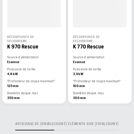
DÉCOUPEUSES DE
DÉCOUPEUSES DE
SECOURISME
SECOURISME
K 970 Rescue
K 770 Rescue
Source d’alimentation
Source d’alimentation
Essence
Essence
Puissance de sortie
Puissance de sortie
4,8 kW
3,9 kW
"Profondeur de coupe maximum"
"Profondeur de coupe maximum"
125 mm
100 mm
Diamètre disque, max
Diamètre disque, max
350 mm
300 mm
AFFICHAGE DE {VISIBLECOUNT} ÉLÉMENTS SUR {TOTALCOUNT}