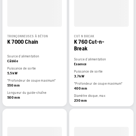
TRONÇONNEUSES À BÉTON
CUT N BREAK
K 7000 Chain
K 760 Cut-n-
Break
Source d’alimentation
Source d’alimentation
Câblée
Essence
Puissance de sortie
Puissance de sortie
5,5 kW
3,7 kW
"Profondeur de coupe maximum"
"Profondeur de coupe maximum"
550 mm
400 mm
Longueur du guide-chaîne
Diamètre disque, max
500 mm
230 mm