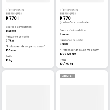
DÉCOUPEUSES
DÉCOUPEUSES
THERMIQUES
THERMIQUES
K 770 I
K 770
{variantCount} variantes
Source d’alimentation
Source d’alimentation
Essence
Essence
Puissance de sortie
Puissance de sortie
3,7 kW
3,9 kW
"Profondeur de coupe maximum"
"Profondeur de coupe maximum"
100 mm
100 / 125 mm
Poids
Poids
10 kg
10 / 10,1 kg
NOUVEAU