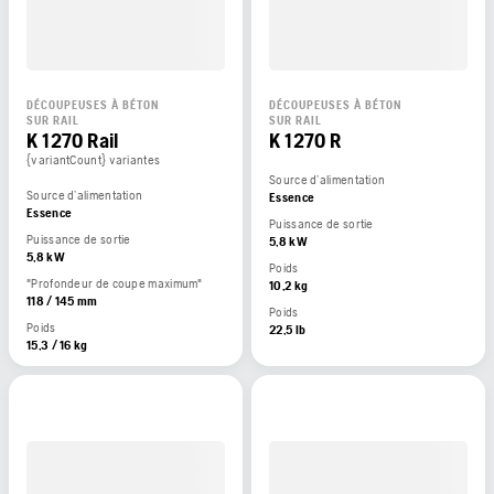
DÉCOUPEUSES À BÉTON
DÉCOUPEUSES À BÉTON
SUR RAIL
SUR RAIL
K 1270 Rail
K 1270 R
{variantCount} variantes
Source d’alimentation
Source d’alimentation
Essence
Essence
Puissance de sortie
Puissance de sortie
5,8 kW
5,8 kW
Poids
"Profondeur de coupe maximum"
10,2 kg
118 / 145 mm
Poids
Poids
22,5 lb
15,3 / 16 kg