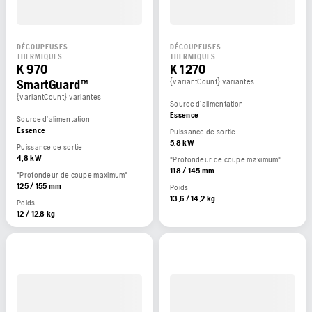
DÉCOUPEUSES
DÉCOUPEUSES
THERMIQUES
THERMIQUES
K 970
K 1270
SmartGuard™
{variantCount} variantes
{variantCount} variantes
Source d’alimentation
Essence
Source d’alimentation
Essence
Puissance de sortie
5,8 kW
Puissance de sortie
4,8 kW
"Profondeur de coupe maximum"
118 / 145 mm
"Profondeur de coupe maximum"
125 / 155 mm
Poids
13,6 / 14,2 kg
Poids
12 / 12,8 kg