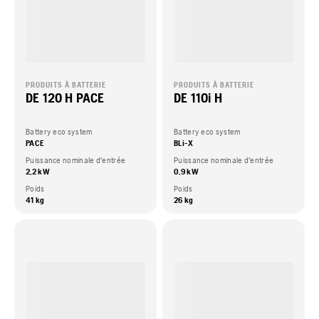
PRODUITS À BATTERIE
PRODUITS À BATTERIE
DE 120 H PACE
DE 110i H
Battery eco system
Battery eco system
PACE
BLi-X
Puissance nominale d'entrée
Puissance nominale d'entrée
2,2 kW
0,9 kW
Poids
Poids
41 kg
26 kg