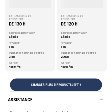
EXTRACTEURS DE
EXTRACTEURS DE
POUSSIÈRE
POUSSIÈRE
DE 130 H
DE 120 H
Source d’alimentation
Source d’alimentation
Câblée
Câblée
"Phases"
"Phases"
1 ph
1 ph
Puissance nominale d'entrée
Puissance nominale d'entrée
3 kW
2,2 kW
Air flow
Air flow
415 m³/h
410 m³/h
CHARGER PLUS ({PRODUCTSLEFT})
ASSISTANCE