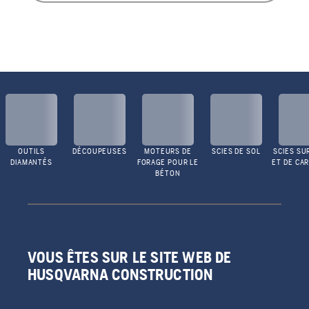
OUTILS
DÉCOUPEUSES
MOTEURS DE
SCIES DE SOL
SCIES SU
DIAMANTÉS
FORAGE POUR LE
ET DE CA
BÉTON
VOUS ÊTES SUR LE SITE WEB DE
HUSQVARNA CONSTRUCTION