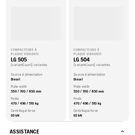
COMPACTEURS À
COMPACTEURS À
PLAQUE VIBRANTE
PLAQUE VIBRANTE
LG 505
LG 504
{variantCount} variantes
{variantCount} variantes
Source d’alimentation
Source d’alimentation
Diesel
Diesel
Plate width
Plate width
550 / 700 / 850 mm
550 / 700 / 850 mm
Poids
Poids
470 / 496 / 510 kg
470 / 496 / 510 kg
Centrifugal force
Centrifugal force
65 kN
65 kN
ASSISTANCE