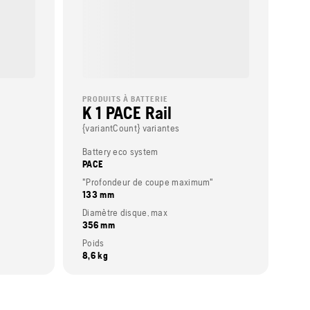
PRODUITS À BATTERIE
K 1 PACE Rail
{variantCount} variantes
Battery eco system
PACE
"Profondeur de coupe maximum"
133 mm
Diamètre disque, max
356 mm
Poids
8,6 kg