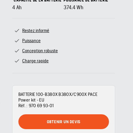
"CAPACITÉ DE LA BATTERIE"
PUISSANCE DE BATTERIE
4
Ah
374.4
Wh
Restez informé
Puissance
Conception robuste
Charge rapide
BATTERIE 100-B380X B380X/C900X PACE
Power kit - EU
Réf. :
970 69 93‑01
OBTENIR UN DEVIS