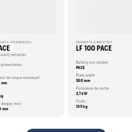
USES THERMIQUES
PRODUITS À BATTERIE
PACE
LF 100 PACE
Count} variantes
Battery eco system
’alimentation
PACE
Plate width
deur de coupe maximum"
500 mm
5 mm
Puissance de sortie
2,7 kW
 kg
Poids
 disque, max
105 kg
61 mm