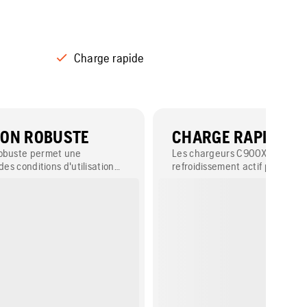
Charge rapide
ION ROBUSTE
CHARGE RAPIDE
robuste permet une
Les chargeurs C900X/C1800X
des conditions d'utilisation
refroidissement actif permett
térieur comme en extérieur.
charge rapide et efficace des b