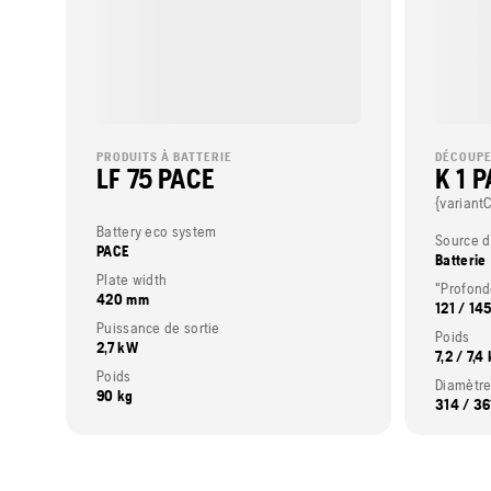
PRODUITS À BATTERIE
DÉCOUPE
LF 75 PACE
K 1 
{variant
Battery eco system
Source d
PACE
Batterie
Plate width
"Profon
420 mm
121 / 14
Puissance de sortie
Poids
2,7 kW
7,2 / 7,4
Poids
Diamètre
90 kg
314 / 3