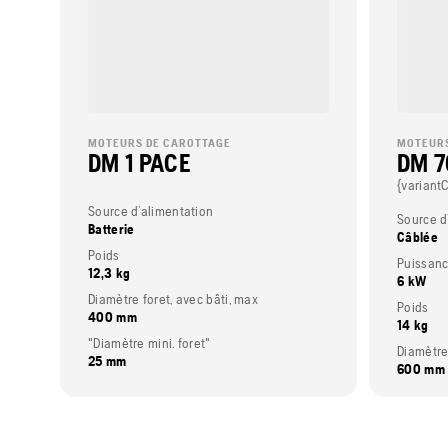
MOTEURS DE CAROTTAGE
MOTEURS
DM 1 PACE
DM 7
{variant
Source d’alimentation
Source d
Batterie
Câblée
Poids
Puissanc
12,3 kg
6 kW
Diamètre foret, avec bâti, max
Poids
400 mm
14 kg
"Diamètre mini. foret"
Diamètre 
25 mm
600 mm