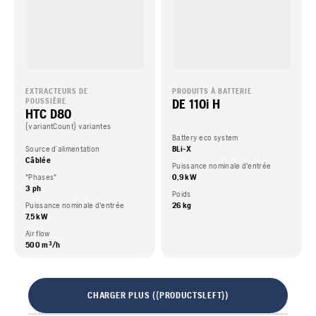
EXTRACTEURS DE
PRODUITS À BATTERIE
DE 110i H
POUSSIÈRE
HTC D80
{variantCount} variantes
Battery eco system
Source d’alimentation
BLi-X
Câblée
Puissance nominale d'entrée
"Phases"
0,9 kW
3 ph
Poids
Puissance nominale d'entrée
26 kg
7,5 kW
Air flow
500 m³/h
CHARGER PLUS ({PRODUCTSLEFT})