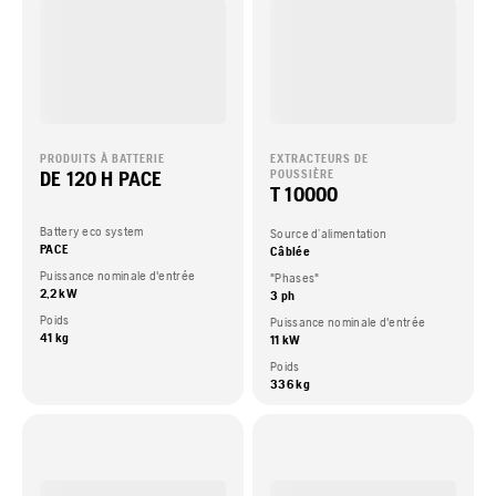
PRODUITS À BATTERIE
EXTRACTEURS DE
DE 120 H PACE
POUSSIÈRE
T 10000
Battery eco system
Source d’alimentation
PACE
Câblée
Puissance nominale d'entrée
"Phases"
2,2 kW
3 ph
Poids
Puissance nominale d'entrée
41 kg
11 kW
Poids
336 kg