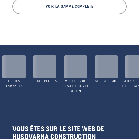
VOIR LA GAMME COMPLÈTE
OUTILS
DÉCOUPEUSES
MOTEURS DE
SCIES DE SOL
SCIES SU
DIAMANTÉS
FORAGE POUR LE
ET DE CA
BÉTON
VOUS ÊTES SUR LE SITE WEB DE
HUSQVARNA CONSTRUCTION