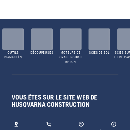
OUTILS
DÉCOUPEUSES
MOTEURS DE
SCIES DE SOL
SCIES SU
DIAMANTÉS
FORAGE POUR LE
ET DE CA
BÉTON
VOUS ÊTES SUR LE SITE WEB DE
HUSQVARNA CONSTRUCTION