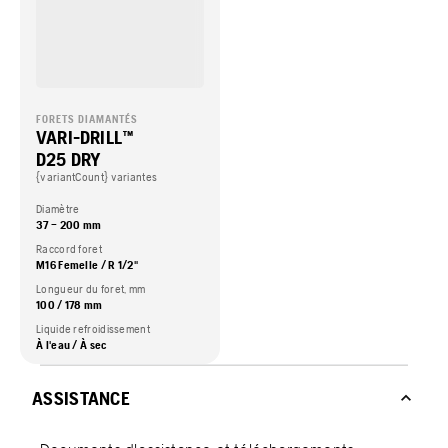
FORETS DIAMANTÉS
VARI-DRILL™
D25 DRY
{variantCount} variantes
Diamètre
37 – 200 mm
Raccord foret
M16 Femelle / R 1/2"
Longueur du foret, mm
100 / 178 mm
Liquide refroidissement
À l'eau / À sec
ASSISTANCE