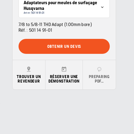
Adaptateurs pour meules de surfaçage
Husqvarna
Art nr: 501 14 91‑01
7/8 to 5/8-11 THD Adapt (1.00mm bore)
Réf. :
501 14 91‑01
OBTENIR UN DEVIS
TROUVER UN
RÉSERVER UNE
PREPARING
REVENDEUR
DÉMONSTRATION
PDF…