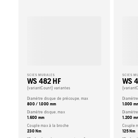
SCIES MURALES
SCIES M
WS 482 HF
WS 4
{variantCount} variantes
{variant
Diamètre disque de précoupe, max
Diamètre
800 / 1.000 mm
1.000 m
Diamètre disque, max
Diamètre
1.600 mm
1.200 m
Couple max à la broche
Couple m
230 Nm
125 Nm