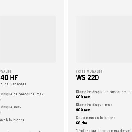
URALES
SCIES MURALES
40 HF
WS 220
Count} variantes
Diamètre disque de précoupe, m
 disque de précoupe, max
600 mm
m
Diamètre disque, max
 disque, max
900 mm
m
Couple max à la broche
ax à la broche
68 Nm
"Profondeur de coupe maximum"