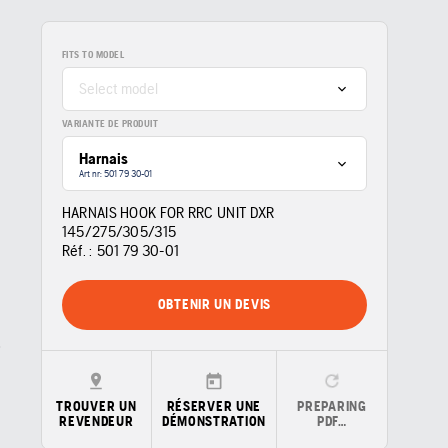
FITS TO MODEL
Select model
VARIANTE DE PRODUIT
Harnais
Art nr: 501 79 30‑01
HARNAIS HOOK FOR RRC UNIT DXR
145/275/305/315
Réf. :
501 79 30‑01
OBTENIR UN DEVIS
TROUVER UN
RÉSERVER UNE
PREPARING
REVENDEUR
DÉMONSTRATION
PDF…