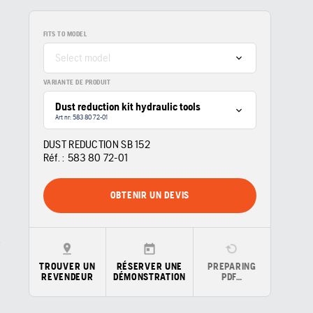
FITS TO MODEL
Select model
VARIANTE DE PRODUIT
Dust reduction kit hydraulic tools
Art nr: 583 80 72‑01
DUST REDUCTION SB 152
Réf. :
583 80 72‑01
OBTENIR UN DEVIS
TROUVER UN
RÉSERVER UNE
PREPARING
REVENDEUR
DÉMONSTRATION
PDF…