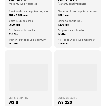
{variantCount} variantes
{variantCount} variantes
Diamètre disque de précoupe, max
Diamètre disque de précoupe, max
800 / 1.000 mm
1.000 mm
Diamètre disque, max
Diamètre disque, max
1.600 mm
1.200 mm
Couple max à la broche
Couple max à la broche
230 Nm
125 Nm
"Profondeur de coupe maximum"
"Profondeur de coupe maximum"
730 mm
530 mm
SCIES MURALES
SCIES MURALES
WS 8
WS 220