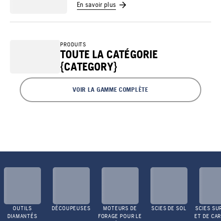
En savoir plus
PRODUITS
TOUTE LA CATÉGORIE
{CATEGORY}
VOIR LA GAMME COMPLÈTE
OUTILS
DÉCOUPEUSES
MOTEURS DE
SCIES DE SOL
SCIES SU
DIAMANTÉS
FORAGE POUR LE
ET DE CA