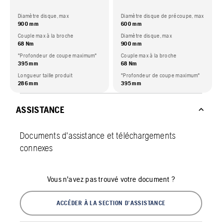
Diamètre disque, max
Diamètre disque de précoupe, max
900 mm
600 mm
Couple max à la broche
Diamètre disque, max
68 Nm
900 mm
"Profondeur de coupe maximum"
Couple max à la broche
395 mm
68 Nm
Longueur taille produit
"Profondeur de coupe maximum"
286 mm
395 mm
ASSISTANCE
Documents d'assistance et téléchargements
connexes
Vous n'avez pas trouvé votre document ?
ACCÉDER À LA SECTION D'ASSISTANCE