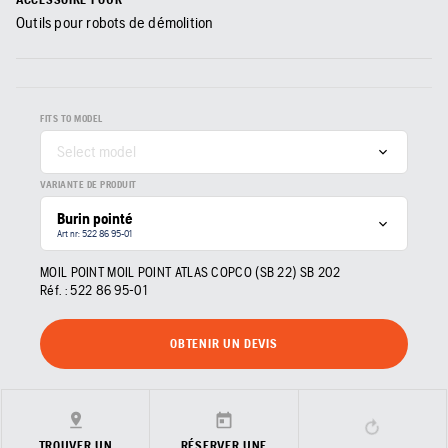
Outils pour robots de démolition
FITS TO MODEL
Select model
VARIANTE DE PRODUIT
Burin pointé
Art nr: 522 86 95‑01
MOIL POINT MOIL POINT ATLAS COPCO (SB 22) SB 202
Réf. :
522 86 95‑01
OBTENIR UN DEVIS
TROUVER UN
RÉSERVER UNE