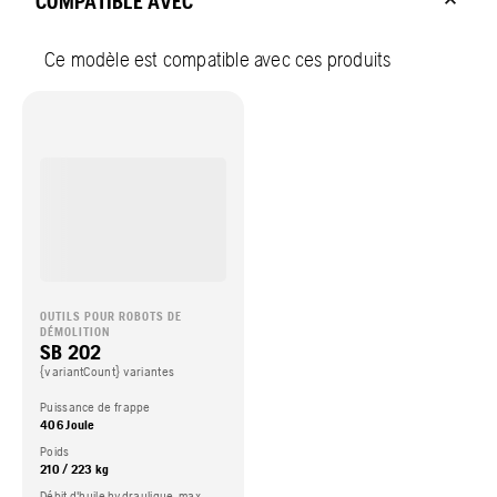
COMPATIBLE AVEC
Ce modèle est compatible avec ces produits
OUTILS POUR ROBOTS DE
DÉMOLITION
SB 202
{variantCount} variantes
Puissance de frappe
406 Joule
Poids
210 / 223 kg
Débit d'huile hydraulique, max.