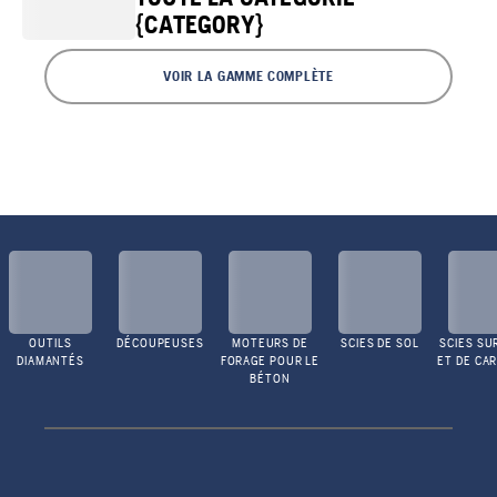
{CATEGORY}
VOIR LA GAMME COMPLÈTE
OUTILS
DÉCOUPEUSES
MOTEURS DE
SCIES DE SOL
SCIES SU
DIAMANTÉS
FORAGE POUR LE
ET DE CA
BÉTON